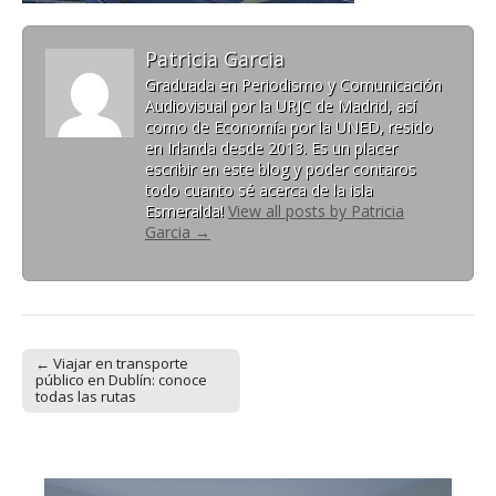
Patricia Garcia
Graduada en Periodismo y Comunicación
Audiovisual por la URJC de Madrid, así
como de Economía por la UNED, resido
en Irlanda desde 2013. Es un placer
escribir en este blog y poder contaros
todo cuanto sé acerca de la isla
Esmeralda!
View all posts by Patricia
Garcia
→
← Viajar en transporte
Post navigation
público en Dublín: conoce
todas las rutas