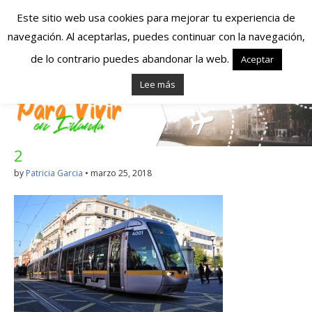
Este sitio web usa cookies para mejorar tu experiencia de
navegación. Al aceptarlas, puedes continuar con la navegación,
Españoles en
de lo contrario puedes abandonar la web.
Aceptar
Lee más
Irlanda – Vivir en
Irlanda – Trabajo
2
en Irlanda –
by
Patricia Garcia
•
marzo 25, 2018
Alojamiento en
Irlanda
Blog dedicado a los que viven, estudian y trabajan en
Irlanda!