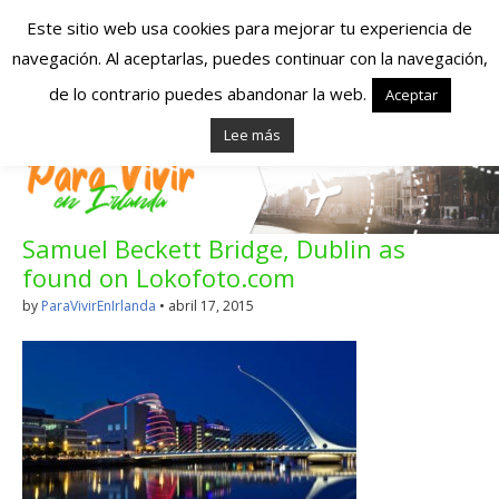
Este sitio web usa cookies para mejorar tu experiencia de
navegación. Al aceptarlas, puedes continuar con la navegación,
Españoles en
de lo contrario puedes abandonar la web.
Aceptar
Lee más
Irlanda – Vivir en
Irlanda – Trabajo
Samuel Beckett Bridge, Dublin as
en Irlanda –
found on Lokofoto.com
Alojamiento en
by
ParaVivirEnIrlanda
•
abril 17, 2015
Irlanda
Blog dedicado a los que viven, estudian y trabajan en
Irlanda!