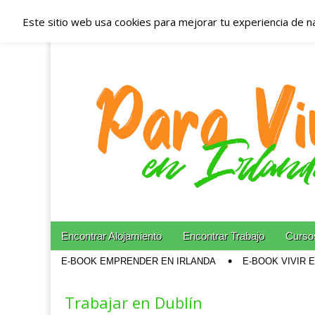
Este sitio web usa cookies para mejorar tu experiencia de n
Españoles en Irl
Irlanda – Aloja
Blog dedicado a los que viven, estudian y trabajan e
Skip to content
Encontrar Alojamiento
Encontrar Trabajo
Cursos
Main menu
E-BOOK EMPRENDER EN IRLANDA
E-BOOK VIVIR 
Sub menu
Trabajar en Dublín