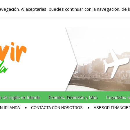
avegación. Al aceptarlas, puedes continuar con la navegación, de 
anda – Vivir en Irla
miento en Irlanda
n Irlanda!
 de Inglés en Irlanda
Eventos, Diversión y Más
Españoles e
EN IRLANDA
CONTACTA CON NOSOTROS
ASESOR FINANCIE