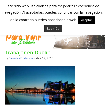
Este sitio web usa cookies para mejorar tu experiencia de
navegación. Al aceptarlas, puedes continuar con la navegación,
Españoles en
de lo contrario puedes abandonar la web.
Aceptar
Lee más
Irlanda – Vivir en
Irlanda – Trabajo
Trabajar en Dublín
en Irlanda –
by
ParaVivirEnIrlanda
•
abril 17, 2015
Alojamiento en
Irlanda
Blog dedicado a los que viven, estudian y trabajan en
Irlanda!