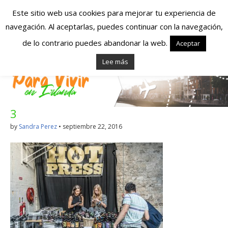
Este sitio web usa cookies para mejorar tu experiencia de
navegación. Al aceptarlas, puedes continuar con la navegación,
Españoles en
de lo contrario puedes abandonar la web.
Aceptar
Lee más
Irlanda – Vivir en
Irlanda – Trabajo
3
en Irlanda –
by
Sandra Perez
•
septiembre 22, 2016
Alojamiento en
Irlanda
Blog dedicado a los que viven, estudian y trabajan en
Irlanda!