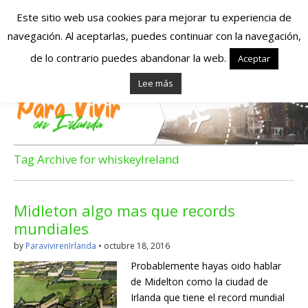
Este sitio web usa cookies para mejorar tu experiencia de
navegación. Al aceptarlas, puedes continuar con la navegación,
Españoles en
de lo contrario puedes abandonar la web.
Aceptar
Lee más
Irlanda – Vivir en
Irlanda – Trabajo
en Irlanda –
Tag Archive for whiskeyIreland
Alojamiento en
Midleton algo mas que records
Irlanda
mundiales
by
ParavivirenIrlanda
•
octubre 18, 2016
Blog dedicado a los que viven, estudian y trabajan en
Probablemente hayas oido hablar
Irlanda!
de Midelton como la ciudad de
Irlanda que tiene el record mundial