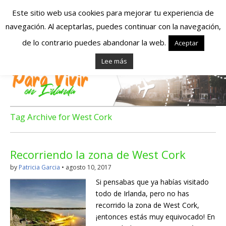
Este sitio web usa cookies para mejorar tu experiencia de
navegación. Al aceptarlas, puedes continuar con la navegación,
Españoles en
de lo contrario puedes abandonar la web.
Aceptar
Lee más
Irlanda – Vivir en
Irlanda – Trabajo
en Irlanda –
Tag Archive for West Cork
Alojamiento en
Recorriendo la zona de West Cork
Irlanda
by
Patricia Garcia
•
agosto 10, 2017
Si pensabas que ya habías visitado
Blog dedicado a los que viven, estudian y trabajan en
todo de Irlanda, pero no has
Irlanda!
recorrido la zona de West Cork,
¡entonces estás muy equivocado! En