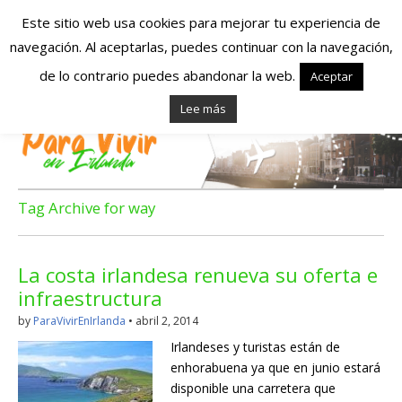
Este sitio web usa cookies para mejorar tu experiencia de
navegación. Al aceptarlas, puedes continuar con la navegación,
Españoles en
de lo contrario puedes abandonar la web.
Aceptar
Lee más
Irlanda – Vivir en
Irlanda – Trabajo
en Irlanda –
Tag Archive for way
Alojamiento en
La costa irlandesa renueva su oferta e
Irlanda
infraestructura
by
ParaVivirEnIrlanda
•
abril 2, 2014
Blog dedicado a los que viven, estudian y trabajan en
Irlandeses y turistas están de
Irlanda!
enhorabuena ya que en junio estará
disponible una carretera que