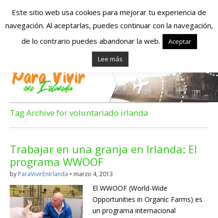
Este sitio web usa cookies para mejorar tu experiencia de
navegación. Al aceptarlas, puedes continuar con la navegación,
Españoles en
de lo contrario puedes abandonar la web.
Aceptar
Lee más
Irlanda – Vivir en
Irlanda – Trabajo
en Irlanda –
Tag Archive for voluntariado irlanda
Alojamiento en
Trabajar en una granja en Irlanda: El
Irlanda
programa WWOOF
by
ParaVivirEnIrlanda
•
marzo 4, 2013
Blog dedicado a los que viven, estudian y trabajan en
El WWOOF (World-Wide
Irlanda!
Opportunities in Organic Farms) es
un programa internacional