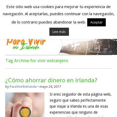
Este sitio web usa cookies para mejorar tu experiencia de
navegación. Al aceptarlas, puedes continuar con la navegación,
Españoles en
de lo contrario puedes abandonar la web.
Aceptar
Lee más
Irlanda – Vivir en
Irlanda – Trabajo
en Irlanda –
Tag Archive for vivir extranjero
Alojamiento en
¿Cómo ahorrar dinero en Irlanda?
Irlanda
by
ParaVivirEnIrlanda
•
mayo 24, 2017
Si eres seguidor de esta página web,
Blog dedicado a los que viven, estudian y trabajan en
seguro que sabes perfectamente
Irlanda!
que viajar a Irlanda es una de esas
experiencias que ninguno de