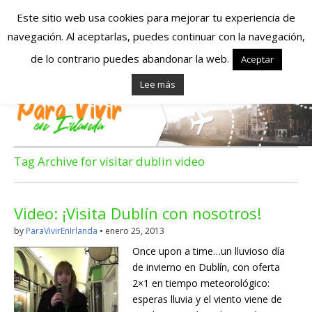
Este sitio web usa cookies para mejorar tu experiencia de
navegación. Al aceptarlas, puedes continuar con la navegación,
Españoles en
de lo contrario puedes abandonar la web.
Aceptar
Lee más
Irlanda – Vivir en
Irlanda – Trabajo
en Irlanda –
Tag Archive for visitar dublin video
Alojamiento en
Video: ¡Visita Dublín con nosotros!
Irlanda
by
ParaVivirEnIrlanda
•
enero 25, 2013
Once upon a time…un lluvioso día
Blog dedicado a los que viven, estudian y trabajan en
de invierno en Dublín, con oferta
Irlanda!
2×1 en tiempo meteorológico:
esperas lluvia y el viento viene de