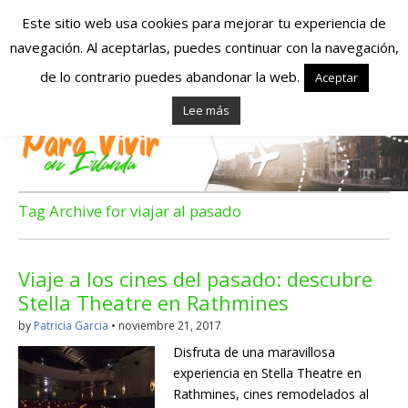
Este sitio web usa cookies para mejorar tu experiencia de
navegación. Al aceptarlas, puedes continuar con la navegación,
Españoles en
de lo contrario puedes abandonar la web.
Aceptar
Lee más
Irlanda – Vivir en
Irlanda – Trabajo
en Irlanda –
Tag Archive for viajar al pasado
Alojamiento en
Viaje a los cines del pasado: descubre
Irlanda
Stella Theatre en Rathmines
by
Patricia Garcia
•
noviembre 21, 2017
Blog dedicado a los que viven, estudian y trabajan en
Disfruta de una maravillosa
Irlanda!
experiencia en Stella Theatre en
Rathmines, cines remodelados al