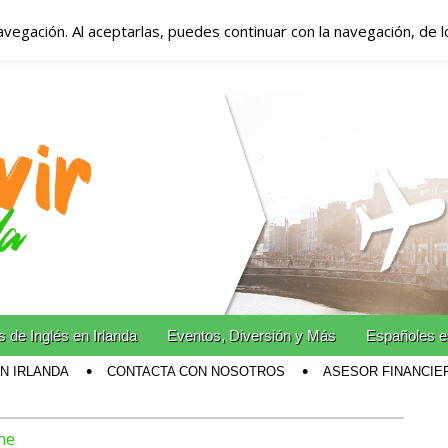
avegación. Al aceptarlas, puedes continuar con la navegación, de 
anda – Vivir en Irla
miento en Irlanda
n Irlanda!
 de Inglés en Irlanda
Eventos, Diversión y Más
Españoles e
EN IRLANDA
CONTACTA CON NOSOTROS
ASESOR FINANCIE
he