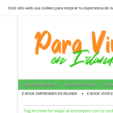
Este sitio web usa cookies para mejorar tu experiencia de n
Españoles en Irl
Irlanda – Aloja
Blog dedicado a los que viven, estudian y trabajan e
Skip to content
Encontrar Alojamiento
Encontrar Trabajo
Cursos
Main menu
E-BOOK EMPRENDER EN IRLANDA
E-BOOK VIVIR 
Sub menu
Tag Archive for viajar al extranjero con tu coc