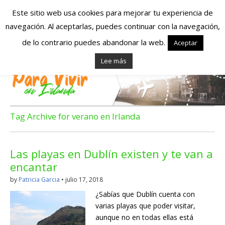
Este sitio web usa cookies para mejorar tu experiencia de
navegación. Al aceptarlas, puedes continuar con la navegación,
Españoles en
de lo contrario puedes abandonar la web.
Aceptar
Lee más
Irlanda – Vivir en
Irlanda – Trabajo
en Irlanda –
Tag Archive for verano en Irlanda
Alojamiento en
Las playas en Dublín existen y te van a
Irlanda
encantar
by
Patricia Garcia
•
julio 17, 2018
Blog dedicado a los que viven, estudian y trabajan en
¿Sabías que Dublín cuenta con
Irlanda!
varias playas que poder visitar,
aunque no en todas ellas está