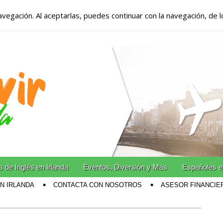
avegación. Al aceptarlas, puedes continuar con la navegación, de 
anda – Vivir en Irla
miento en Irlanda
n Irlanda!
 de Inglés en Irlanda
Eventos, Diversión y Más
Españoles e
EN IRLANDA
CONTACTA CON NOSOTROS
ASESOR FINANCIE