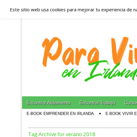
Este sitio web usa cookies para mejorar tu experiencia de n
Españoles en Irl
Irlanda – Aloja
Blog dedicado a los que viven, estudian y trabajan e
Skip to content
Encontrar Alojamiento
Encontrar Trabajo
Cursos
Main menu
E-BOOK EMPRENDER EN IRLANDA
E-BOOK VIVIR 
Sub menu
Tag Archive for verano 2018