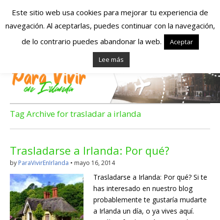
Este sitio web usa cookies para mejorar tu experiencia de
navegación. Al aceptarlas, puedes continuar con la navegación,
Españoles en
de lo contrario puedes abandonar la web.
Aceptar
Lee más
Irlanda – Vivir en
Irlanda – Trabajo
en Irlanda –
Tag Archive for trasladar a irlanda
Alojamiento en
Trasladarse a Irlanda: Por qué?
Irlanda
by
ParaVivirEnIrlanda
•
mayo 16, 2014
Trasladarse a Irlanda: Por qué? Si te
Blog dedicado a los que viven, estudian y trabajan en
has interesado en nuestro blog
Irlanda!
probablemente te gustaría mudarte
a Irlanda un día, o ya vives aquí.