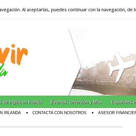
avegación. Al aceptarlas, puedes continuar con la navegación, de 
anda – Vivir en Irla
miento en Irlanda
n Irlanda!
 de Inglés en Irlanda
Eventos, Diversión y Más
Españoles e
EN IRLANDA
CONTACTA CON NOSOTROS
ASESOR FINANCIE