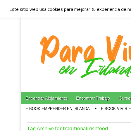
Este sitio web usa cookies para mejorar tu experiencia de n
Españoles en Irl
Irlanda – Aloja
Blog dedicado a los que viven, estudian y trabajan e
Skip to content
Encontrar Alojamiento
Encontrar Trabajo
Cursos
Main menu
E-BOOK EMPRENDER EN IRLANDA
E-BOOK VIVIR 
Sub menu
Tag Archive for traditionalirishfood