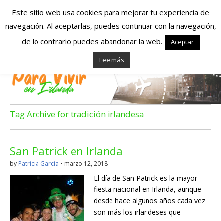
Este sitio web usa cookies para mejorar tu experiencia de
navegación. Al aceptarlas, puedes continuar con la navegación,
Españoles en
de lo contrario puedes abandonar la web.
Aceptar
Lee más
Irlanda – Vivir en
Irlanda – Trabajo
en Irlanda –
Tag Archive for tradición irlandesa
Alojamiento en
San Patrick en Irlanda
Irlanda
by
Patricia Garcia
•
marzo 12, 2018
El día de San Patrick es la mayor
Blog dedicado a los que viven, estudian y trabajan en
fiesta nacional en Irlanda, aunque
Irlanda!
desde hace algunos años cada vez
son más los irlandeses que