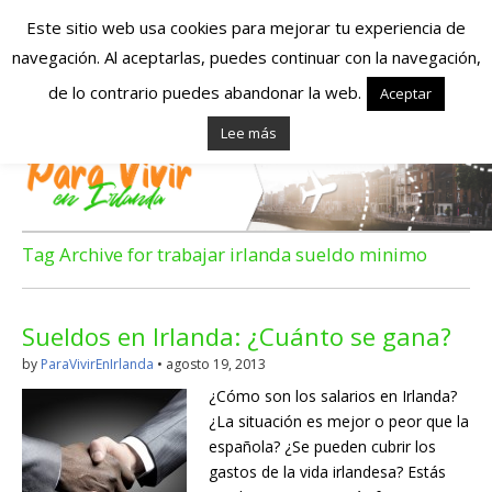
Este sitio web usa cookies para mejorar tu experiencia de
navegación. Al aceptarlas, puedes continuar con la navegación,
Españoles en
de lo contrario puedes abandonar la web.
Aceptar
Lee más
Irlanda – Vivir en
Irlanda – Trabajo
en Irlanda –
Tag Archive for trabajar irlanda sueldo minimo
Alojamiento en
Sueldos en Irlanda: ¿Cuánto se gana?
Irlanda
by
ParaVivirEnIrlanda
•
agosto 19, 2013
¿Cómo son los salarios en Irlanda?
Blog dedicado a los que viven, estudian y trabajan en
¿La situación es mejor o peor que la
Irlanda!
española? ¿Se pueden cubrir los
gastos de la vida irlandesa? Estás