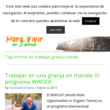
Este sitio web usa cookies para mejorar tu experiencia de
navegación. Al aceptarlas, puedes continuar con la navegación,
Españoles en
de lo contrario puedes abandonar la web.
Aceptar
Lee más
Irlanda – Vivir en
Irlanda – Trabajo
en Irlanda –
Tag Archive for trabajar granja irlanda
Alojamiento en
Trabajar en una granja en Irlanda: El
Irlanda
programa WWOOF
by
ParaVivirEnIrlanda
•
marzo 4, 2013
Blog dedicado a los que viven, estudian y trabajan en
El WWOOF (World-Wide
Irlanda!
Opportunities in Organic Farms) es
un programa internacional