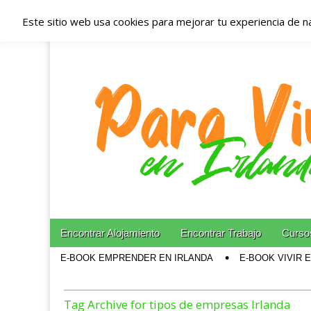
Este sitio web usa cookies para mejorar tu experiencia de n
Españoles en Irl
Irlanda – Aloja
Blog dedicado a los que viven, estudian y trabajan e
Skip to content
Encontrar Alojamiento
Encontrar Trabajo
Cursos
Main menu
E-BOOK EMPRENDER EN IRLANDA
E-BOOK VIVIR 
Sub menu
Tag Archive for tipos de empresas Irlanda