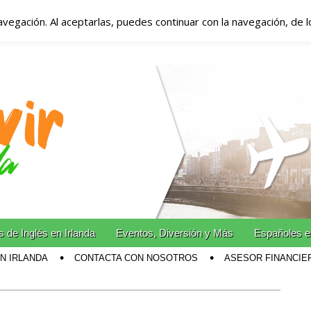
avegación. Al aceptarlas, puedes continuar con la navegación, de 
anda – Vivir en Irla
miento en Irlanda
n Irlanda!
 de Inglés en Irlanda
Eventos, Diversión y Más
Españoles e
EN IRLANDA
CONTACTA CON NOSOTROS
ASESOR FINANCIE