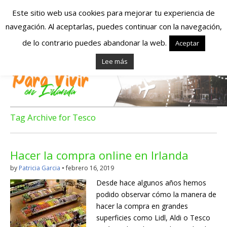
Este sitio web usa cookies para mejorar tu experiencia de
navegación. Al aceptarlas, puedes continuar con la navegación,
Españoles en
de lo contrario puedes abandonar la web.
Aceptar
Lee más
Irlanda – Vivir en
Irlanda – Trabajo
en Irlanda –
Tag Archive for Tesco
Alojamiento en
Hacer la compra online en Irlanda
Irlanda
by
Patricia Garcia
•
febrero 16, 2019
Desde hace algunos años hemos
Blog dedicado a los que viven, estudian y trabajan en
podido observar cómo la manera de
Irlanda!
hacer la compra en grandes
superficies como Lidl, Aldi o Tesco