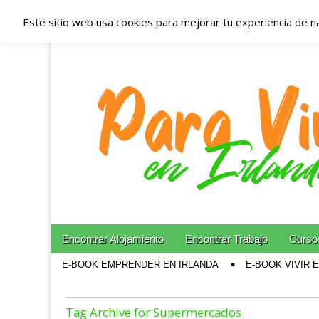
Este sitio web usa cookies para mejorar tu experiencia de n
Españoles en Irl
Irlanda – Aloja
Blog dedicado a los que viven, estudian y trabajan e
Skip to content
Encontrar Alojamiento
Encontrar Trabajo
Cursos
Main menu
E-BOOK EMPRENDER EN IRLANDA
E-BOOK VIVIR 
Sub menu
Tag Archive for Supermercados