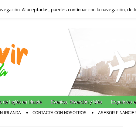
avegación. Al aceptarlas, puedes continuar con la navegación, de 
anda – Vivir en Irla
miento en Irlanda
n Irlanda!
 de Inglés en Irlanda
Eventos, Diversión y Más
Españoles e
EN IRLANDA
CONTACTA CON NOSOTROS
ASESOR FINANCIE