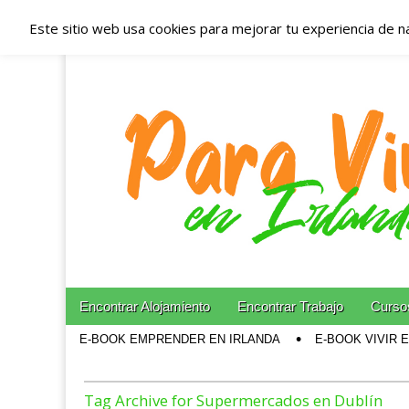
Este sitio web usa cookies para mejorar tu experiencia de n
Españoles en Irl
Irlanda – Aloja
Blog dedicado a los que viven, estudian y trabajan e
Skip to content
Encontrar Alojamiento
Encontrar Trabajo
Cursos
Main menu
E-BOOK EMPRENDER EN IRLANDA
E-BOOK VIVIR 
Sub menu
Tag Archive for Supermercados en Dublín