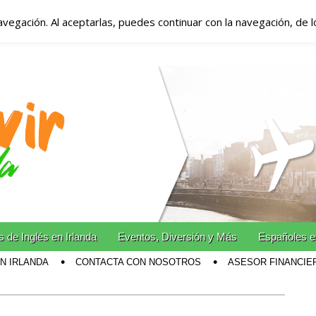
avegación. Al aceptarlas, puedes continuar con la navegación, de 
anda – Vivir en Irla
miento en Irlanda
n Irlanda!
 de Inglés en Irlanda
Eventos, Diversión y Más
Españoles e
EN IRLANDA
CONTACTA CON NOSOTROS
ASESOR FINANCIE