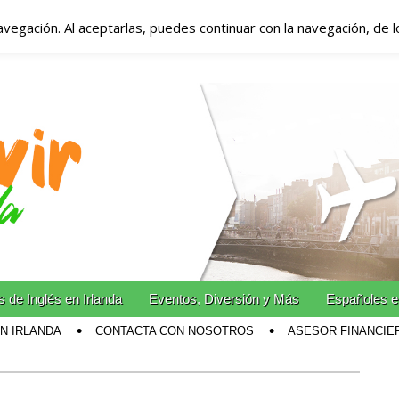
avegación. Al aceptarlas, puedes continuar con la navegación, de 
anda – Vivir en Irla
miento en Irlanda
n Irlanda!
 de Inglés en Irlanda
Eventos, Diversión y Más
Españoles e
EN IRLANDA
CONTACTA CON NOSOTROS
ASESOR FINANCIE