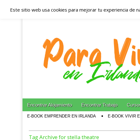
Este sitio web usa cookies para mejorar tu experiencia de n
Españoles en Irl
Irlanda – Aloja
Blog dedicado a los que viven, estudian y trabajan e
Skip to content
Encontrar Alojamiento
Encontrar Trabajo
Cursos
Main menu
E-BOOK EMPRENDER EN IRLANDA
E-BOOK VIVIR 
Sub menu
Tag Archive for stella theatre