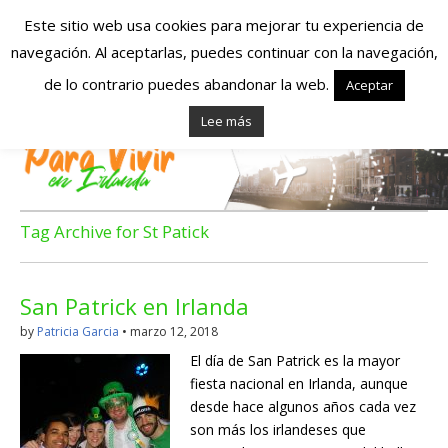
Este sitio web usa cookies para mejorar tu experiencia de
navegación. Al aceptarlas, puedes continuar con la navegación,
Españoles en
de lo contrario puedes abandonar la web.
Aceptar
Lee más
Irlanda – Vivir en
Irlanda – Trabajo
en Irlanda –
Tag Archive for St Patick
Alojamiento en
San Patrick en Irlanda
Irlanda
by
Patricia Garcia
•
marzo 12, 2018
El día de San Patrick es la mayor
Blog dedicado a los que viven, estudian y trabajan en
fiesta nacional en Irlanda, aunque
Irlanda!
desde hace algunos años cada vez
son más los irlandeses que