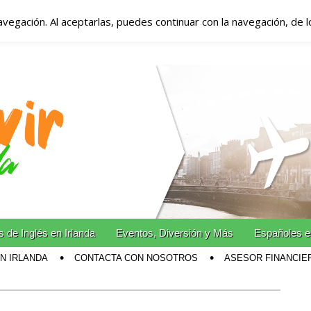
avegación. Al aceptarlas, puedes continuar con la navegación, de 
anda – Vivir en Irla
miento en Irlanda
n Irlanda!
 de Inglés en Irlanda
Eventos, Diversión y Más
Españoles e
EN IRLANDA
CONTACTA CON NOSOTROS
ASESOR FINANCIE