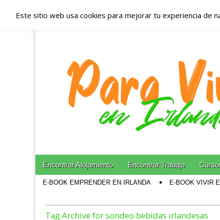
Este sitio web usa cookies para mejorar tu experiencia de n
Españoles en Irl
Irlanda – Aloja
Blog dedicado a los que viven, estudian y trabajan e
Skip to content
Encontrar Alojamiento
Encontrar Trabajo
Cursos
Main menu
E-BOOK EMPRENDER EN IRLANDA
E-BOOK VIVIR 
Sub menu
Tag Archive for sondeo bebidas irlandesas