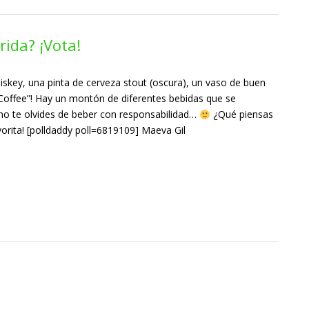
rida? ¡Vota!
iskey, una pinta de cerveza stout (oscura), un vaso de buen
h Coffee”! Hay un montón de diferentes bebidas que se
 no te olvides de beber con responsabilidad…
¿Qué piensas
vorita! [polldaddy poll=6819109] Maeva Gil