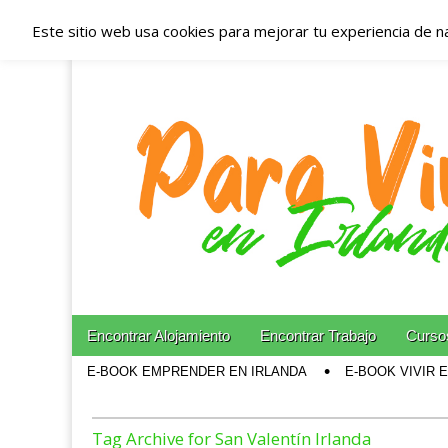
Este sitio web usa cookies para mejorar tu experiencia de n
Españoles en Irl
Irlanda – Aloja
Blog dedicado a los que viven, estudian y trabajan e
Skip to content
Encontrar Alojamiento
Encontrar Trabajo
Cursos
Main menu
E-BOOK EMPRENDER EN IRLANDA
E-BOOK VIVIR 
Sub menu
Tag Archive for San Valentín Irlanda