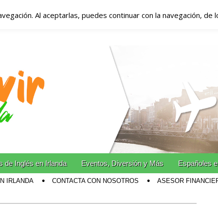
avegación. Al aceptarlas, puedes continuar con la navegación, de 
anda – Vivir en Irla
miento en Irlanda
n Irlanda!
 de Inglés en Irlanda
Eventos, Diversión y Más
Españoles e
EN IRLANDA
CONTACTA CON NOSOTROS
ASESOR FINANCIE