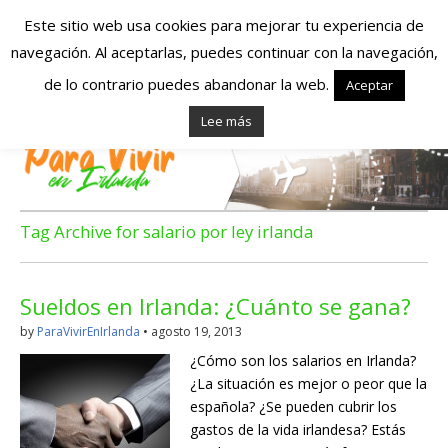
Este sitio web usa cookies para mejorar tu experiencia de
navegación. Al aceptarlas, puedes continuar con la navegación,
Españoles en
de lo contrario puedes abandonar la web.
Aceptar
Lee más
Irlanda – Vivir en
Irlanda – Trabajo
en Irlanda –
Tag Archive for salario por ley irlanda
Alojamiento en
Sueldos en Irlanda: ¿Cuánto se gana?
Irlanda
by
ParaVivirEnIrlanda
•
agosto 19, 2013
¿Cómo son los salarios en Irlanda?
Blog dedicado a los que viven, estudian y trabajan en
¿La situación es mejor o peor que la
Irlanda!
española? ¿Se pueden cubrir los
gastos de la vida irlandesa? Estás