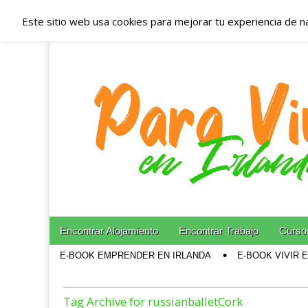
Este sitio web usa cookies para mejorar tu experiencia de n
Españoles en Irl
Irlanda – Aloja
Blog dedicado a los que viven, estudian y trabajan e
Skip to content
Encontrar Alojamiento
Encontrar Trabajo
Cursos
Main menu
E-BOOK EMPRENDER EN IRLANDA
E-BOOK VIVIR 
Sub menu
Tag Archive for russianballetCork