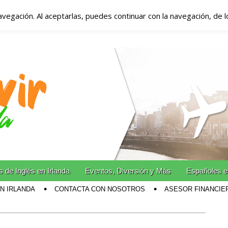
avegación. Al aceptarlas, puedes continuar con la navegación, de 
anda – Vivir en Irla
miento en Irlanda
n Irlanda!
 de Inglés en Irlanda
Eventos, Diversión y Más
Españoles e
EN IRLANDA
CONTACTA CON NOSOTROS
ASESOR FINANCIE