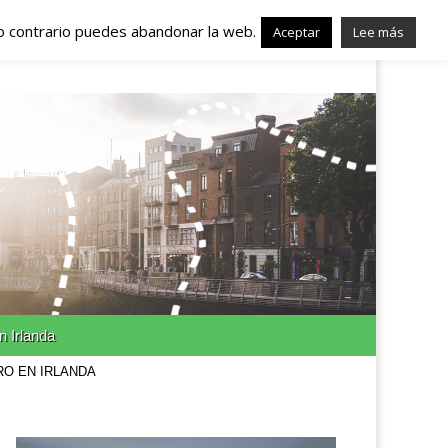
lo contrario puedes abandonar la web.
nda – Trabajo en
Aceptar
Lee más
n Irlanda
RO EN IRLANDA