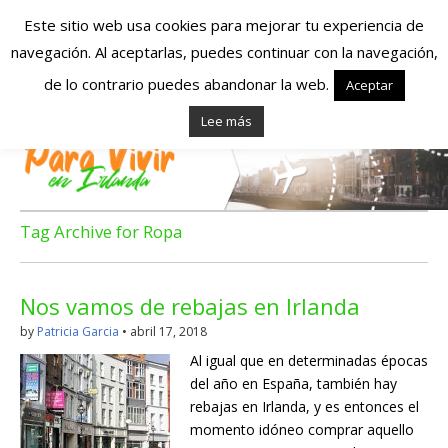
Este sitio web usa cookies para mejorar tu experiencia de
navegación. Al aceptarlas, puedes continuar con la navegación,
Españoles en
de lo contrario puedes abandonar la web.
Aceptar
Lee más
Irlanda – Vivir en
Irlanda – Trabajo
en Irlanda –
Tag Archive for Ropa
Alojamiento en
Nos vamos de rebajas en Irlanda
Irlanda
by
Patricia Garcia
•
abril 17, 2018
Al igual que en determinadas épocas
Blog dedicado a los que viven, estudian y trabajan en
del año en España, también hay
Irlanda!
rebajas en Irlanda, y es entonces el
momento idóneo comprar aquello