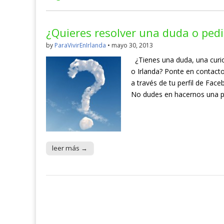
¿Quieres resolver una duda o pedi
by
ParaVivirEnIrlanda
•
mayo 30, 2013
¿Tienes una duda, una curio
o Irlanda? Ponte en contac
a través de tu perfil de Fac
No dudes en hacernos una p
leer más →