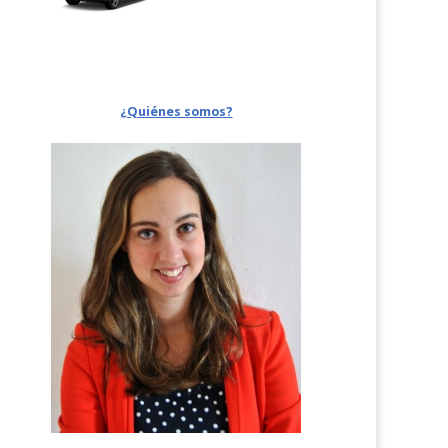
¿Quiénes somos?