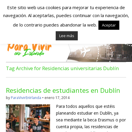
Este sitio web usa cookies para mejorar tu experiencia de
navegación. Al aceptarlas, puedes continuar con la navegación,
Españoles en
de lo contrario puedes abandonar la web.
Aceptar
Lee más
Irlanda – Vivir en
Irlanda – Trabajo
en Irlanda –
Tag Archive for Residencias universitarias Dublín
Alojamiento en
Residencias de estudiantes en Dublín
Irlanda
by
ParaVivirEnIrlanda
•
enero 17, 2014
Para todos aquellos que estéis
Blog dedicado a los que viven, estudian y trabajan en
planeando estudiar en Dublín, ya
Irlanda!
sea mediante la beca Erasmus o por
cuenta propia, las residencias de