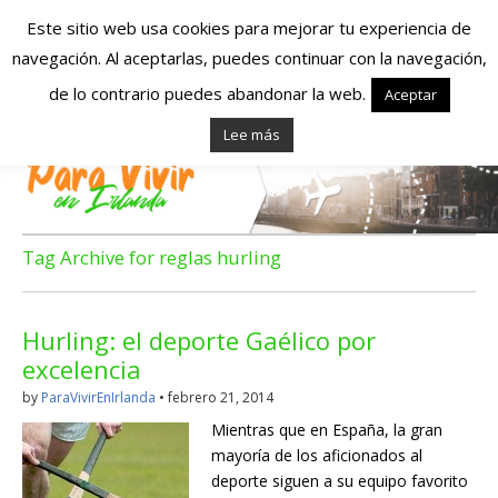
Este sitio web usa cookies para mejorar tu experiencia de
navegación. Al aceptarlas, puedes continuar con la navegación,
Españoles en
de lo contrario puedes abandonar la web.
Aceptar
Lee más
Irlanda – Vivir en
Irlanda – Trabajo
en Irlanda –
Tag Archive for reglas hurling
Alojamiento en
Hurling: el deporte Gaélico por
Irlanda
excelencia
by
ParaVivirEnIrlanda
•
febrero 21, 2014
Blog dedicado a los que viven, estudian y trabajan en
Mientras que en España, la gran
Irlanda!
mayoría de los aficionados al
deporte siguen a su equipo favorito