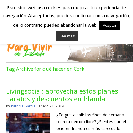
Este sitio web usa cookies para mejorar tu experiencia de
navegación. Al aceptarlas, puedes continuar con la navegación,
Españoles en
de lo contrario puedes abandonar la web.
Aceptar
Lee más
Irlanda – Vivir en
Irlanda – Trabajo
en Irlanda –
Tag Archive for qué hacer en Cork
Alojamiento en
Livingsocial: aprovecha estos planes
Irlanda
baratos y descuentos en Irlanda
by
Patricia Garcia
•
enero 21, 2019
Blog dedicado a los que viven, estudian y trabajan en
¿Te gusta salir los fines de semana
Irlanda!
o en tu tiempo libre? ¿Sientes que el
ocio en Irlanda es más caro de lo