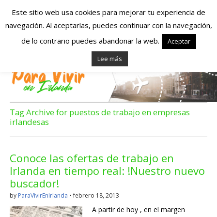
Este sitio web usa cookies para mejorar tu experiencia de
navegación. Al aceptarlas, puedes continuar con la navegación,
Españoles en
de lo contrario puedes abandonar la web.
Aceptar
Lee más
Irlanda – Vivir en
Irlanda – Trabajo
en Irlanda –
Tag Archive for puestos de trabajo en empresas
irlandesas
Alojamiento en
Irlanda
Conoce las ofertas de trabajo en
Irlanda en tiempo real: !Nuestro nuevo
buscador!
Blog dedicado a los que viven, estudian y trabajan en
Irlanda!
by
ParaVivirEnIrlanda
•
febrero 18, 2013
A partir de hoy , en el margen