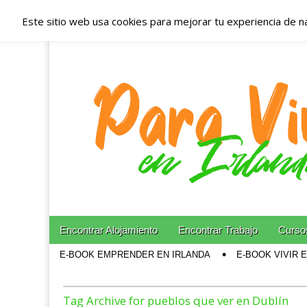
Este sitio web usa cookies para mejorar tu experiencia de n
Españoles en Irl
Irlanda – Aloja
Blog dedicado a los que viven, estudian y trabajan e
Skip to content
Encontrar Alojamiento
Encontrar Trabajo
Cursos
Main menu
E-BOOK EMPRENDER EN IRLANDA
E-BOOK VIVIR 
Sub menu
Tag Archive for pueblos que ver en Dublín