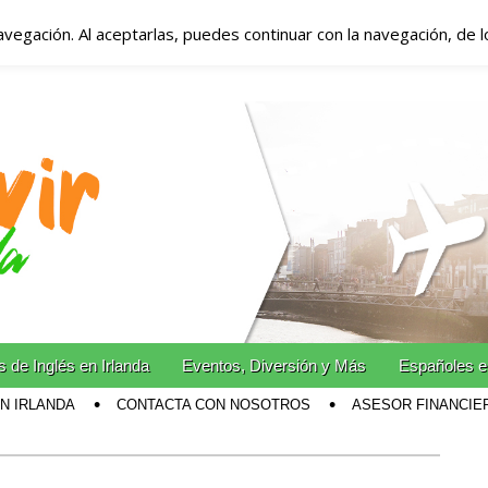
avegación. Al aceptarlas, puedes continuar con la navegación, de 
anda – Vivir en Irla
miento en Irlanda
n Irlanda!
 de Inglés en Irlanda
Eventos, Diversión y Más
Españoles e
EN IRLANDA
CONTACTA CON NOSOTROS
ASESOR FINANCIE