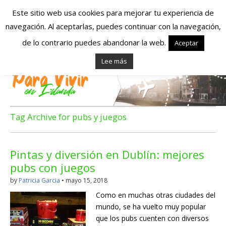
Este sitio web usa cookies para mejorar tu experiencia de
navegación. Al aceptarlas, puedes continuar con la navegación,
Españoles en
de lo contrario puedes abandonar la web.
Aceptar
Lee más
Irlanda – Vivir en
Irlanda – Trabajo
en Irlanda –
Tag Archive for pubs y juegos
Alojamiento en
Pintas y diversión en Dublín: mejores
Irlanda
pubs con juegos
by
Patricia Garcia
•
mayo 15, 2018
Blog dedicado a los que viven, estudian y trabajan en
Como en muchas otras ciudades del
Irlanda!
mundo, se ha vuelto muy popular
que los pubs cuenten con diversos