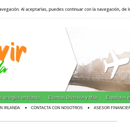
avegación. Al aceptarlas, puedes continuar con la navegación, de 
anda – Vivir en Irla
miento en Irlanda
n Irlanda!
 de Inglés en Irlanda
Eventos, Diversión y Más
Españoles e
EN IRLANDA
CONTACTA CON NOSOTROS
ASESOR FINANCIE