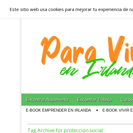
Este sitio web usa cookies para mejorar tu experiencia de n
Españoles en Irl
Irlanda – Aloja
Blog dedicado a los que viven, estudian y trabajan e
Skip to content
Encontrar Alojamiento
Encontrar Trabajo
Cursos
Main menu
E-BOOK EMPRENDER EN IRLANDA
E-BOOK VIVIR 
Sub menu
Tag Archive for protección social