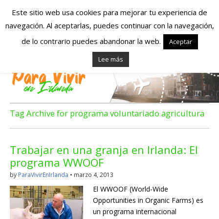
Este sitio web usa cookies para mejorar tu experiencia de
navegación. Al aceptarlas, puedes continuar con la navegación,
Españoles en
de lo contrario puedes abandonar la web.
Aceptar
Lee más
Irlanda – Vivir en
Irlanda – Trabajo
en Irlanda –
Tag Archive for programa voluntariado agricultura
Alojamiento en
Trabajar en una granja en Irlanda: El
Irlanda
programa WWOOF
by
ParaVivirEnIrlanda
•
marzo 4, 2013
Blog dedicado a los que viven, estudian y trabajan en
El WWOOF (World-Wide
Irlanda!
Opportunities in Organic Farms) es
un programa internacional