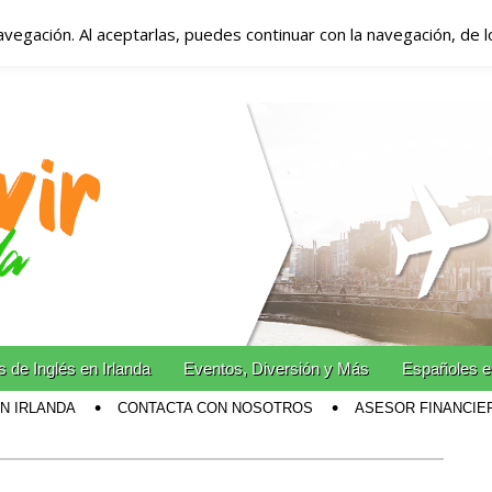
avegación. Al aceptarlas, puedes continuar con la navegación, de 
anda – Vivir en Irla
miento en Irlanda
n Irlanda!
 de Inglés en Irlanda
Eventos, Diversión y Más
Españoles e
EN IRLANDA
CONTACTA CON NOSOTROS
ASESOR FINANCIE