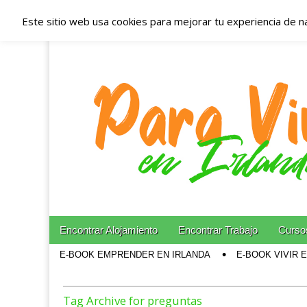
Este sitio web usa cookies para mejorar tu experiencia de n
Españoles en Irl
Irlanda – Aloja
Blog dedicado a los que viven, estudian y trabajan e
Skip to content
Encontrar Alojamiento
Encontrar Trabajo
Cursos
Main menu
E-BOOK EMPRENDER EN IRLANDA
E-BOOK VIVIR 
Sub menu
Tag Archive for preguntas