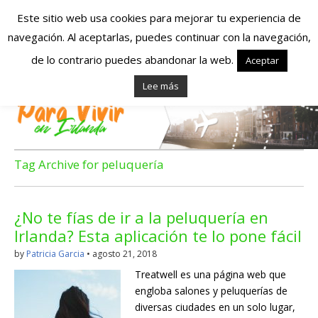
Este sitio web usa cookies para mejorar tu experiencia de
navegación. Al aceptarlas, puedes continuar con la navegación,
Españoles en
de lo contrario puedes abandonar la web.
Aceptar
Lee más
Irlanda – Vivir en
Irlanda – Trabajo
en Irlanda –
Tag Archive for peluquería
Alojamiento en
¿No te fías de ir a la peluquería en
Irlanda
Irlanda? Esta aplicación te lo pone fácil
by
Patricia Garcia
•
agosto 21, 2018
Blog dedicado a los que viven, estudian y trabajan en
Treatwell es una página web que
Irlanda!
engloba salones y peluquerías de
diversas ciudades en un solo lugar,