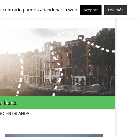
lo contrario puedes abandonar la web.
nda – Trabajo en
Aceptar
Lee más
n Irlanda
RO EN IRLANDA