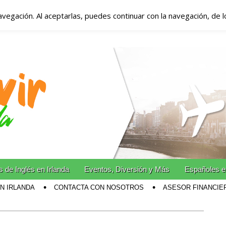
avegación. Al aceptarlas, puedes continuar con la navegación, de 
anda – Vivir en Irla
miento en Irlanda
n Irlanda!
 de Inglés en Irlanda
Eventos, Diversión y Más
Españoles e
EN IRLANDA
CONTACTA CON NOSOTROS
ASESOR FINANCIE