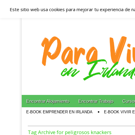
Este sitio web usa cookies para mejorar tu experiencia de n
Españoles en Irl
Irlanda – Aloja
Blog dedicado a los que viven, estudian y trabajan e
Skip to content
Encontrar Alojamiento
Encontrar Trabajo
Cursos
Main menu
E-BOOK EMPRENDER EN IRLANDA
E-BOOK VIVIR 
Sub menu
Tag Archive for peligrosos knackers