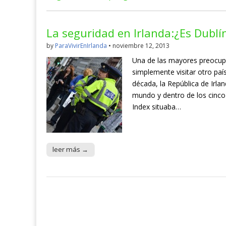
La seguridad en Irlanda:¿Es Dublí
by
ParaVivirEnIrlanda
•
noviembre 12, 2013
Una de las mayores preocup
simplemente visitar otro paí
década, la República de Irla
mundo y dentro de los cinc
Index situaba…
leer más →