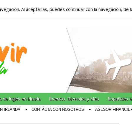
avegación. Al aceptarlas, puedes continuar con la navegación, de 
anda – Vivir en Irla
miento en Irlanda
n Irlanda!
 de Inglés en Irlanda
Eventos, Diversión y Más
Españoles e
EN IRLANDA
CONTACTA CON NOSOTROS
ASESOR FINANCIE