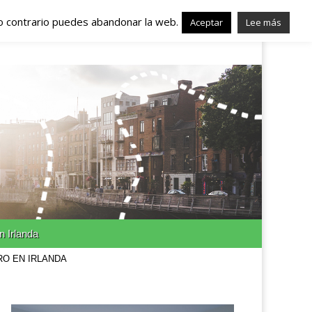
lo contrario puedes abandonar la web.
nda – Trabajo en
Aceptar
Lee más
n Irlanda
RO EN IRLANDA