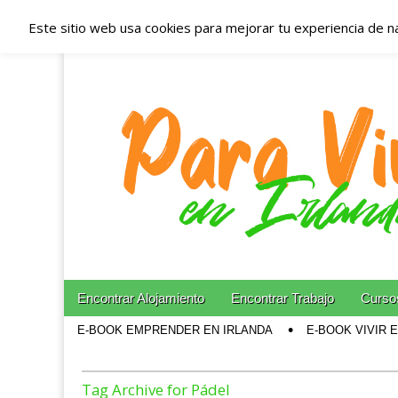
Este sitio web usa cookies para mejorar tu experiencia de n
Españoles en Irl
Irlanda – Aloja
Blog dedicado a los que viven, estudian y trabajan e
Skip to content
Encontrar Alojamiento
Encontrar Trabajo
Cursos
Main menu
E-BOOK EMPRENDER EN IRLANDA
E-BOOK VIVIR 
Sub menu
Tag Archive for Pádel