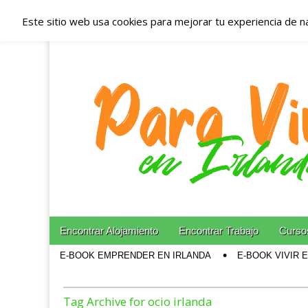
Este sitio web usa cookies para mejorar tu experiencia de n
Españoles en Irl
Irlanda – Aloja
Blog dedicado a los que viven, estudian y trabajan e
Skip to content
Encontrar Alojamiento
Encontrar Trabajo
Cursos
Main menu
E-BOOK EMPRENDER EN IRLANDA
E-BOOK VIVIR 
Sub menu
Tag Archive for ocio irlanda