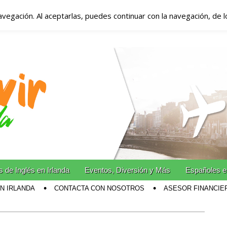
avegación. Al aceptarlas, puedes continuar con la navegación, de 
anda – Vivir en Irla
miento en Irlanda
n Irlanda!
 de Inglés en Irlanda
Eventos, Diversión y Más
Españoles e
EN IRLANDA
CONTACTA CON NOSOTROS
ASESOR FINANCIE