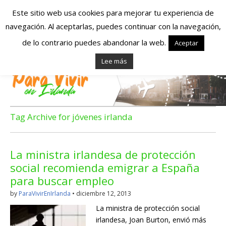
Este sitio web usa cookies para mejorar tu experiencia de
navegación. Al aceptarlas, puedes continuar con la navegación,
Españoles en
de lo contrario puedes abandonar la web.
Aceptar
Lee más
Irlanda – Vivir en
Irlanda – Trabajo
en Irlanda –
Tag Archive for jóvenes irlanda
Alojamiento en
La ministra irlandesa de protección
Irlanda
social recomienda emigrar a España
para buscar empleo
Blog dedicado a los que viven, estudian y trabajan en
by
ParaVivirEnIrlanda
•
diciembre 12, 2013
Irlanda!
La ministra de protección social
irlandesa, Joan Burton, envió más