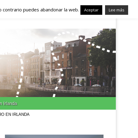
lo contrario puedes abandonar la web.
nda – Trabajo en
Aceptar
Lee más
n Irlanda
RO EN IRLANDA