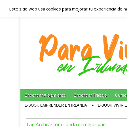
Este sitio web usa cookies para mejorar tu experiencia de n
Españoles en Irl
Irlanda – Aloja
Blog dedicado a los que viven, estudian y trabajan e
Skip to content
Encontrar Alojamiento
Encontrar Trabajo
Cursos
Main menu
E-BOOK EMPRENDER EN IRLANDA
E-BOOK VIVIR 
Sub menu
Tag Archive for irlanda el mejor país