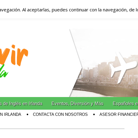
avegación. Al aceptarlas, puedes continuar con la navegación, de 
anda – Vivir en Irla
miento en Irlanda
n Irlanda!
 de Inglés en Irlanda
Eventos, Diversión y Más
Españoles e
EN IRLANDA
CONTACTA CON NOSOTROS
ASESOR FINANCIE