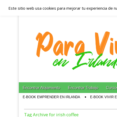
Este sitio web usa cookies para mejorar tu experiencia de n
Españoles en Irl
Irlanda – Aloja
Blog dedicado a los que viven, estudian y trabajan e
Skip to content
Encontrar Alojamiento
Encontrar Trabajo
Cursos
Main menu
E-BOOK EMPRENDER EN IRLANDA
E-BOOK VIVIR 
Sub menu
Tag Archive for irish coffee