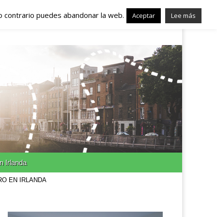
lo contrario puedes abandonar la web.
nda – Trabajo en
Aceptar
Lee más
n Irlanda
RO EN IRLANDA