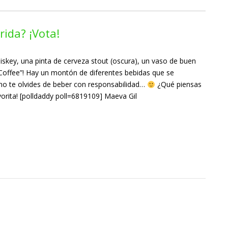
rida? ¡Vota!
iskey, una pinta de cerveza stout (oscura), un vaso de buen
h Coffee”! Hay un montón de diferentes bebidas que se
 no te olvides de beber con responsabilidad…
¿Qué piensas
vorita! [polldaddy poll=6819109] Maeva Gil