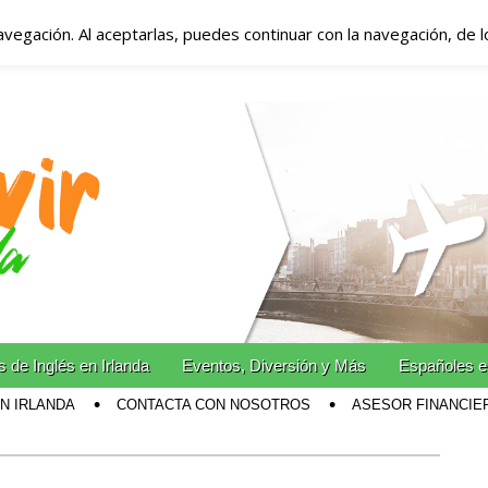
avegación. Al aceptarlas, puedes continuar con la navegación, de 
anda – Vivir en Irla
miento en Irlanda
n Irlanda!
 de Inglés en Irlanda
Eventos, Diversión y Más
Españoles e
EN IRLANDA
CONTACTA CON NOSOTROS
ASESOR FINANCIE