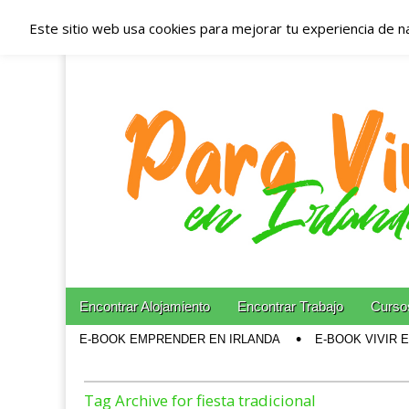
Este sitio web usa cookies para mejorar tu experiencia de n
Españoles en Irl
Irlanda – Aloja
Blog dedicado a los que viven, estudian y trabajan e
Skip to content
Encontrar Alojamiento
Encontrar Trabajo
Cursos
Main menu
E-BOOK EMPRENDER EN IRLANDA
E-BOOK VIVIR 
Sub menu
Tag Archive for fiesta tradicional