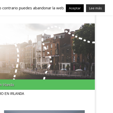
lo contrario puedes abandonar la web.
nda – Trabajo en
Aceptar
Lee más
n Irlanda
RO EN IRLANDA