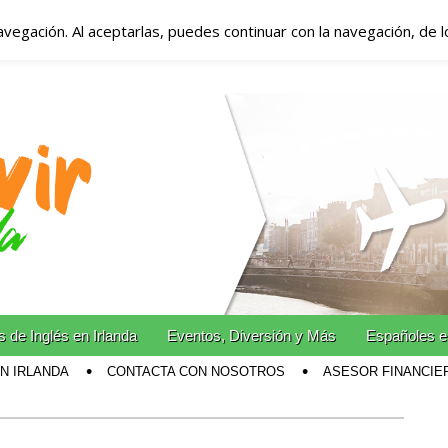
avegación. Al aceptarlas, puedes continuar con la navegación, de 
anda – Vivir en Irla
miento en Irlanda
n Irlanda!
 de Inglés en Irlanda
Eventos, Diversión y Más
Españoles e
EN IRLANDA
CONTACTA CON NOSOTROS
ASESOR FINANCIE