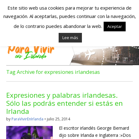
Este sitio web usa cookies para mejorar tu experiencia de
navegación. Al aceptarlas, puedes continuar con la navegación,
Españoles en
de lo contrario puedes abandonar la web.
Aceptar
Lee más
Irlanda – Vivir en
Irlanda – Trabajo
en Irlanda –
Tag Archive for expresiones irlandesas
Alojamiento en
Expresiones y palabras irlandesas.
Irlanda
Sólo las podrás entender si estás en
Irlanda
Blog dedicado a los que viven, estudian y trabajan en
by
ParaVivirEnIrlanda
•
julio 25, 2014
Irlanda!
El escritor irlandés George Bernard
dijo sobre Irlanda e Inglaterra :»Dos